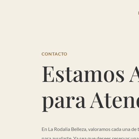
CONTACTO
Estamos 
para Aten
En La Rodalia Belleza, valoramos cada una de 
para ayudarte. Ya sea que desees reservar una