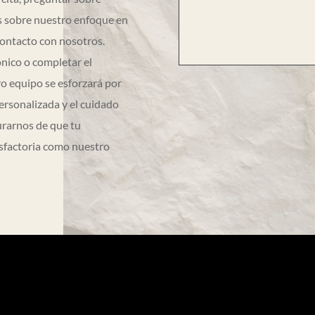
s sobre nuestro enfoque en
contacto con nosotros.
nico o completar el
o equipo se esforzará por
ersonalizada y el cuidado
rarnos de que tu
isfactoria como nuestro