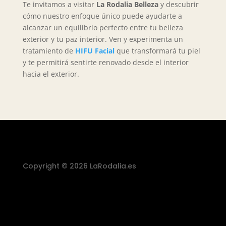
Te invitamos a visitar
La Rodalia Belleza
y descubrir
cómo nuestro enfoque único puede ayudarte a
alcanzar un equilibrio perfecto entre tu belleza
exterior y tu paz interior. Ven y experimenta un
tratamiento de
HIFU Facial
que transformará tu piel
y te permitirá sentirte renovado desde el interior
hacia el exterior.
Copyright © 2026 LaRodalia.es